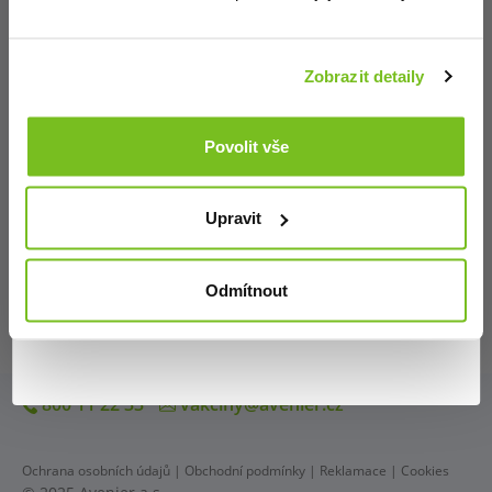
Distribuce vakcín
odborník dle zákona č. 40/1995 Sb.
Potvrzuji, že jsem se seznámil/a s riziky, jimž se
Zobrazit detaily
Administrativa a objednávky
jiná osoba než odborník vystavuje, vstoupí-li na
stránky určené převážně pro odborníky.
Povolit vše
Clearingové centrum
Nejsem odborník (odejít)
Upravit
Podklady pro hlášení stavu zásob
JSEM ODBORNÍK (VSTOUPIT)
Vykazování pravidelného očkování
Odmítnout
800 11 22 33
vakciny@avenier.cz
Ochrana osobních údajů
|
Obchodní podmínky
|
Reklamace
|
Cookies