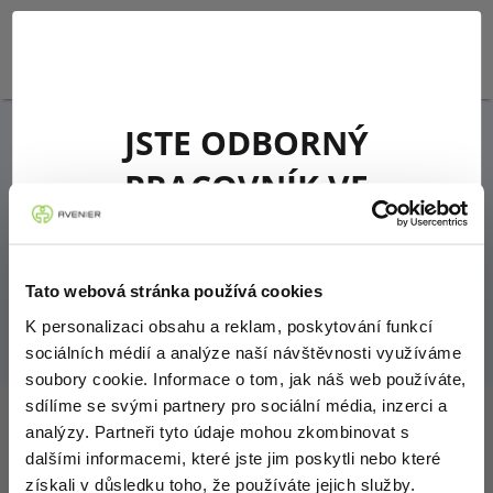
PŘIHLÁSIT SE
JSTE ODBORNÝ
PRACOVNÍK VE
ZDRAVOTNICTVÍ?
PRO ORDINACE
Jsem odborníkem ve smyslu zákona č. 40/1995 Sb.,
Tato webová stránka používá cookies
o regulaci reklamy, ve znění pozdějších předpisů,
K personalizaci obsahu a reklam, poskytování funkcí
tedy jsem osobou oprávněnou předepisovat
sociálních médií a analýze naší návštěvnosti využíváme
humánní léčivé přípravky nebo osobou
soubory cookie. Informace o tom, jak náš web používáte,
oprávněnou vydávat humánní léčivé přípravky.
sdílíme se svými partnery pro sociální média, inzerci a
Sortiment očkování
analýzy. Partneři tyto údaje mohou zkombinovat s
dalšími informacemi, které jste jim poskytli nebo které
získali v důsledku toho, že používáte jejich služby.
Potvrzuji, že jsem se seznámil/a s definicí