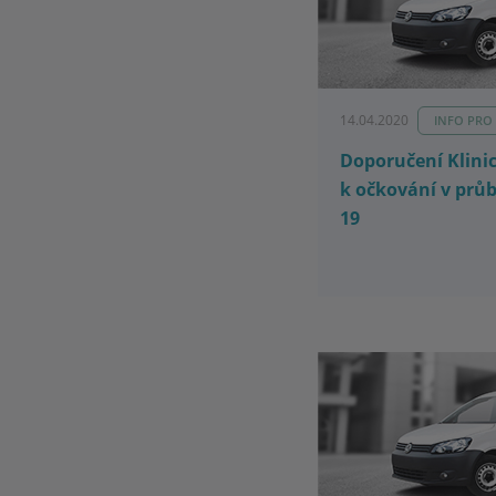
14.04.2020
INFO PRO
Doporučení Klini
k očkování v prů
19