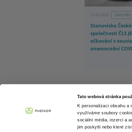
12.03.2020
INFO PRO
Stanovisko České
společnosti ČLS J
očkování v souvis
onemocnění COVI
5
z 5
Tato webová stránka použ
K personalizaci obsahu a 
využíváme soubory cookie.
PŘEDCHOZÍ
sociální média, inzerci a 
jim poskytli nebo které zís