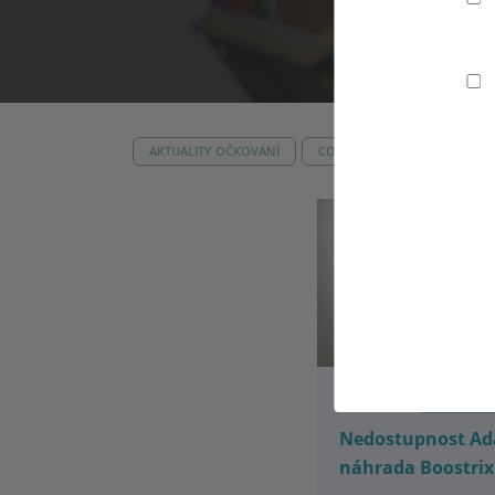
AKTUALITY OČKOVÁNÍ
COVID-19
INFO PRO OR
24.02.2022
AKTUALIT
Nedostupnost Ada
náhrada Boostrix