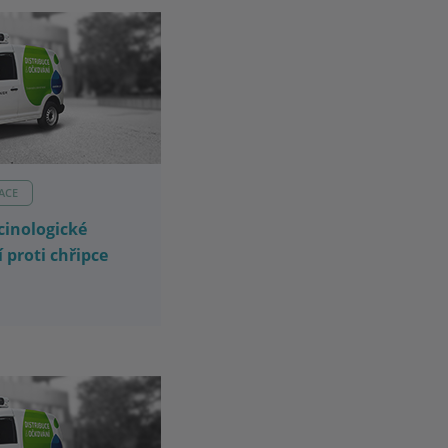
ACE
cinologické
 proti chřipce