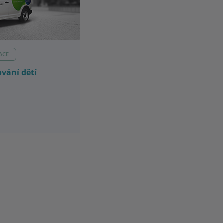
ACE
vání dětí