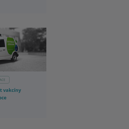
ACE
t vakcíny
bce