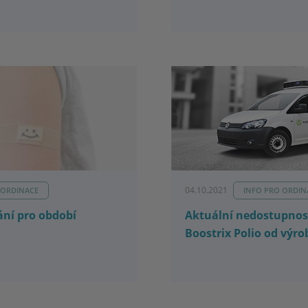
04.10.2021
 ORDINACE
INFO PRO ORDIN
ání pro období
Aktuální nedostupnos
Boostrix Polio od výro