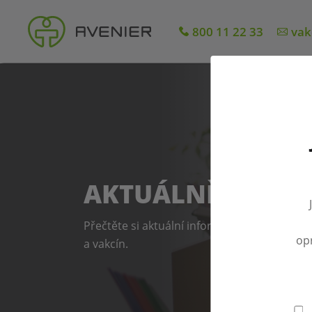
800 11 22 33
vak
AKTUÁLNĚ
Přečtěte si aktuální informace ze světa očk
op
a vakcín.