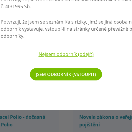
č. 40/1995 Sb.
Potvrzuji, že jsem se seznámil/a s riziky, jimž se jiná osoba 
odborník vystavuje, vstoupí-li na stránky určené převážně 
odborníky.
DINACE
Z DISTRIBUCE
Nejsem odborník (odejít)
JSEM ODBORNÍK (VSTOUPIT)
17.12.2021
Y OČKOVÁNÍ
INFO PRO ORDIN
cel Polio - dočasná
Novela zákona o veře
 Polio
pojištění