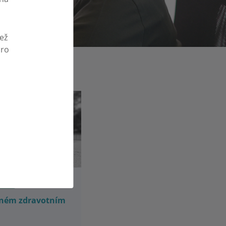
než
pro
ACE
jném zdravotním