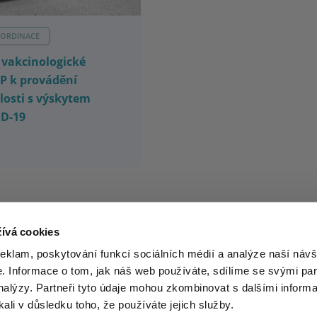
 ORDINACE
 vakcinologické
EP k provádění
losti s výskytem
D-19
ívá cookies
reklam, poskytování funkcí sociálních médií a analýze naší návš
 Informace o tom, jak náš web používáte, sdílíme se svými par
...
1
3
4
5
analýzy. Partneři tyto údaje mohou zkombinovat s dalšími informa
kali v důsledku toho, že používáte jejich služby.