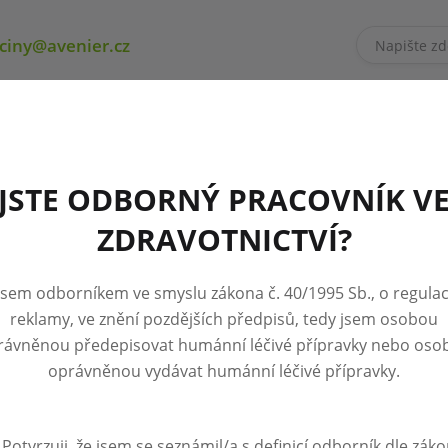
ciny@avenier.cz
JSTE ODBORNÝ PRACOVNÍK V
ZDRAVOTNICTVÍ?
Jsem odborníkem ve smyslu zákona č. 40/1995 Sb., o regulac
reklamy, ve znění pozdějších předpisů, tedy jsem osobou
ování
rávněnou předepisovat humánní léčivé přípravky nebo oso
oprávněnou vydávat humánní léčivé přípravky.
Potvrzuji, že jsem se seznámil/a s definicí odborník dle zák