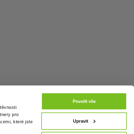
Povolit vše
těvnosti
tnery pro
Upravit
cemi, které jste