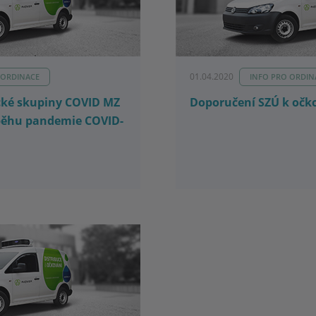
01.04.2020
 ORDINACE
INFO PRO ORDIN
cké skupiny COVID MZ
Doporučení SZÚ k očko
běhu pandemie COVID-