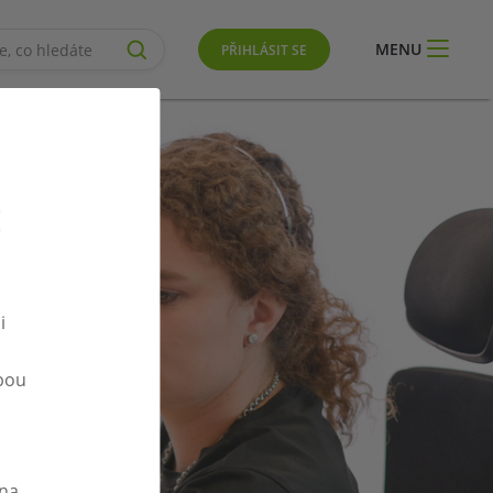
MENU
PŘIHLÁSIT SE
E
i
bou
ona