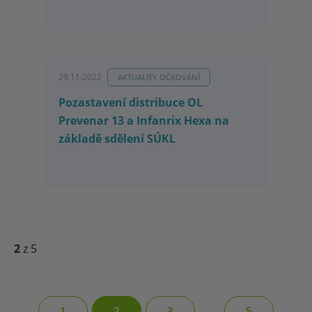
29.11.2022
AKTUALITY OČKOVÁNÍ
Pozastavení distribuce OL
Prevenar 13 a Infanrix Hexa na
základě sdělení SÚKL
2
z 5
...
1
2
3
5