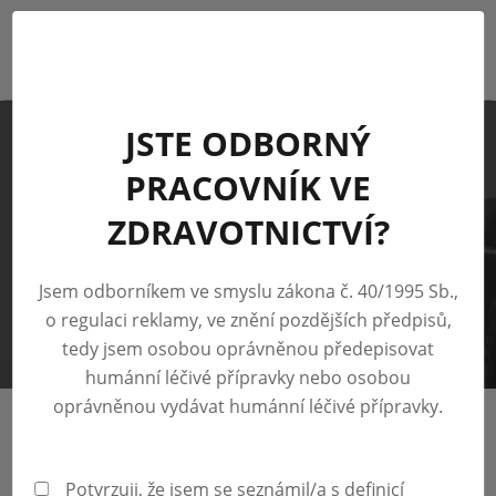
PŘIHLÁSIT SE
JSTE ODBORNÝ
PRACOVNÍK VE
AKTUÁLNĚ
ZDRAVOTNICTVÍ?
Přečtěte si aktuální informace ze světa očkování a
vakcín.
Jsem odborníkem ve smyslu zákona č. 40/1995 Sb.,
o regulaci reklamy, ve znění pozdějších předpisů,
tedy jsem osobou oprávněnou předepisovat
humánní léčivé přípravky nebo osobou
oprávněnou vydávat humánní léčivé přípravky.
AKTUALITY OČKOVÁNÍ
COVID-19
INFO PRO ORDINACE
Z DISTRIBUCE
Potvrzuji, že jsem se seznámil/a s definicí