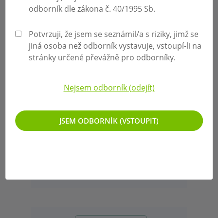
odborník dle zákona č. 40/1995 Sb.
16.02.2024
AKTUALITY OČKOVÁNÍ
Potvrzuji, že jsem se seznámil/a s riziky, jimž se
Nesoulad s Nařízením 2016/161 u
jiná osoba než odborník vystavuje, vstoupí-li na
léčivého přípravku Adacel
stránky určené převážně pro odborníky.
Nejsem odborník (odejít)
JSEM ODBORNÍK (VSTOUPIT)
29.11.2023
AKTUALITY OČKOVÁNÍ
Očkování proti chřipce: sezóna
2023/2024