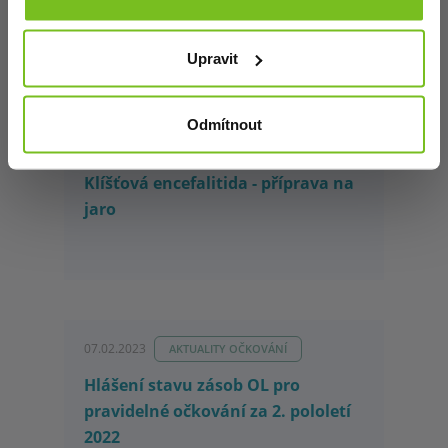
Gardasil od výrobce
Upravit
Odmítnout
16.03.2023
AKTUALITY OČKOVÁNÍ
Klíšťová encefalitida - příprava na
jaro
07.02.2023
AKTUALITY OČKOVÁNÍ
Hlášení stavu zásob OL pro
pravidelné očkování za 2. pololetí
2022