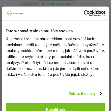
04.05.2023
AKTUALITY OČKOVÁNÍ
Světový imunizační týden 2023 -
předání výhry
Tato webová stránka používá cookies
K personalizaci obsahu a reklam, poskytování funkcí
sociálních médií a analýze naší návštěvnosti využíváme
soubory cookie. Informace o tom, jak náš web používáte,
24.04.2023
AKTUALITY OČKOVÁNÍ
sdílíme se svými partnery pro sociální média, inzerci a
Světový den meningitidy 24. 4.
analýzy. Partneři tyto údaje mohou zkombinovat s
dalšími informacemi, které jste jim poskytli nebo které
získali v důsledku toho, že používáte jejich služby.
Zobrazit detaily
11.04.2023
AKTUALITY OČKOVÁNÍ
Ukončení prodeje čtyřvalentní OL
Povolit vše