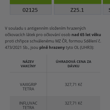
V souladu s antigenním složením hrazených
očkovacích látek pro očkování osob
nad 65 let věku
proti chřipce schválenému MZ ČR, formou Sdělení č.
473/2021 Sb., jsou
plně hrazeny
tyto OL (UHR3):
NÁZEV
ÚHRADOVÁ CENA ZA
VAKCÍNY
DÁVKU
VAXIGRIP
327,71 Kč
TETRA
INFLUVAC
327,71 Kč
TETRA