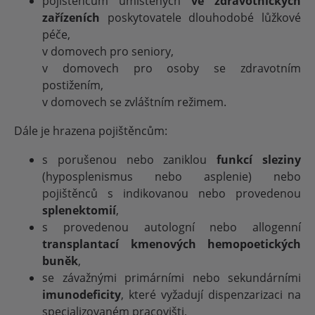
pojištěncům umístěných
ve zdravotnických
zařízeních
poskytovatele dlouhodobé lůžkové
péče,
v domovech pro seniory,
v domovech pro osoby se zdravotním
postižením,
v domovech se zvláštním režimem.
Dále je hrazena pojištěncům:
s porušenou nebo zaniklou
funkcí sleziny
(hyposplenismus nebo asplenie) nebo
pojištěnců s indikovanou nebo provedenou
splenektomií
,
s provedenou autologní nebo allogenní
transplantací kmenových hemopoetických
buněk
,
se závažnými primárními nebo sekundárními
imunodeficity
, které vyžadují dispenzarizaci na
specializovaném pracovišti,