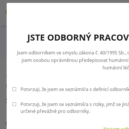
JSTE ODBORNÝ PRACOV
Zpět na přehled aktualit
Jsem odborníkem ve smyslu zákona č. 40/1995 Sb., o
jsem osobou oprávněnou předepisovat humánní 
humánní léč
29.11.2023
OČKOVÁNÍ PROTI CHŘIPCE:
Potvrzuji, že jsem se seznámil/a s definicí odborní
SEZÓNA 2023/2024
Potvrzuji, že jsem se seznámil/a s riziky, jimž se j
určené převážně pro odborníky.
Aktualizováno: 29. 11. 2023.