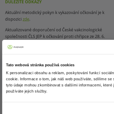
DŮLEŽITÉ ODKAZY
Aktuální metodický pokyn k vykazování očkování je k
dispozici
zde
.
Aktualizované doporučení od České vakcinologické
společnosti ČLS JEP k očkování proti chřipce ze 28. 6.
2023 naleznete
zde
.
Tato webová stránka používá cookies
800 11 22 33
vakciny@avenier.cz
K personalizaci obsahu a reklam, poskytování funkcí sociál
cookie. Informace o tom, jak náš web používáte, sdílíme se s
Ochrana osobních údajů
|
Obchodní podmínky
|
Reklamace
|
Cookies
tyto údaje mohou zkombinovat s dalšími informacemi, které js
© 2025 Avenier a.s.
používáte jejich služby.