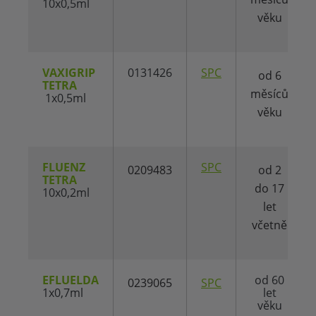
10x0,5ml
věku
VAXIGRIP
0131426
SPC
od 6
TETRA
měsíců
1x0,5ml
věku
FLUENZ
SPC
0209483
od 2
TETRA
do 17
10x0,2ml
let
včetně
EFLUELDA
od 60
0239065
SPC
1x0,7ml
let
věku