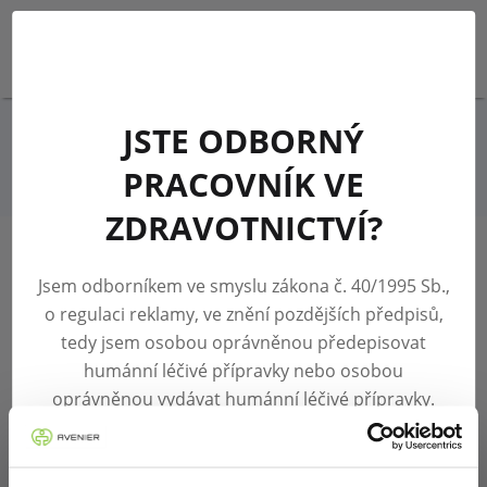
PŘIHLÁSIT SE
JSTE ODBORNÝ
PŘIHLÁŠENÍ
PRACOVNÍK VE
ZDRAVOTNICTVÍ?
Jsem odborníkem ve smyslu zákona č. 40/1995 Sb.,
o regulaci reklamy, ve znění pozdějších předpisů,
tedy jsem osobou oprávněnou předepisovat
humánní léčivé přípravky nebo osobou
oprávněnou vydávat humánní léčivé přípravky.
PŘIHLÁSIT SE
Potvrzuji, že jsem se seznámil/a s definicí