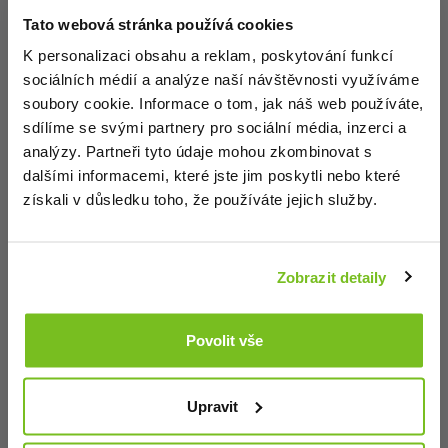
odborník dle zákona č. 40/1995 Sb.
Tato webová stránka používá cookies
Obnovení hesla
K personalizaci obsahu a reklam, poskytování funkcí
Potvrzuji, že jsem se seznámil/a s riziky, jimž se
sociálních médií a analýze naší návštěvnosti využíváme
jiná osoba než odborník vystavuje, vstoupí-li na
soubory cookie. Informace o tom, jak náš web používáte,
stránky určené převážně pro odborníky.
sdílíme se svými partnery pro sociální média, inzerci a
analýzy. Partneři tyto údaje mohou zkombinovat s
Jak se registrovat pro odběr vakcín
dalšími informacemi, které jste jim poskytli nebo které
Nejsem odborník (odejít)
➤
Do pole Uživatelské jméno zadejte své uživatelské
získali v důsledku toho, že používáte jejich služby.
jméno, které jste
obdrželi e-mailem nebo telefonicky
při registraci
.
JSEM ODBORNÍK (VSTOUPIT)
Většinou to bývá kombinace příjmení a
Zobrazit detaily
náhodných písmen.
Dbejte na správné zadání
velkých a malých
Povolit vše
písmen
.
➤
Co dělat, když se nemůžu přihlásit?
Upravit
Zkontrolujte své uživatelské jméno a heslo.