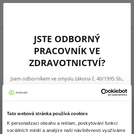
PŘIHLÁSIT SE
JSTE ODBORNÝ
CLEARINGOVÉ
PRACOVNÍK VE
CENTRUM AVENIER
ZDRAVOTNICTVÍ?
V případě dotazů nás kontaktujte na telefonu 545
123 123 nebo e-mailu
stavzasob@avenier.cz
.
Jsem odborníkem ve smyslu zákona č. 40/1995 Sb.,
o regulaci reklamy, ve znění pozdějších předpisů,
tedy jsem osobou oprávněnou předepisovat
humánní léčivé přípravky nebo osobou
Formulář pro vykazování potřebných
oprávněnou vydávat humánní léčivé přípravky.
Tato webová stránka používá cookies
údajů do Clearingového centra za 2.
pololetí 2025
K personalizaci obsahu a reklam, poskytování funkcí
sociálních médií a analýze naší návštěvnosti využíváme
Potvrzuji, že jsem se seznámil/a s definicí