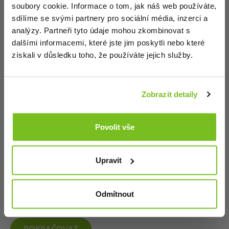
soubory cookie. Informace o tom, jak náš web používáte,
odborník dle zákona č. 40/1995 Sb.
Období:
2. POLOLETÍ 2025
sdílíme se svými partnery pro sociální média, inzerci a
analýzy. Partneři tyto údaje mohou zkombinovat s
Potvrzuji, že jsem se seznámil/a s riziky, jimž se
dalšími informacemi, které jste jim poskytli nebo které
jiná osoba než odborník vystavuje, vstoupí-li na
získali v důsledku toho, že používáte jejich služby.
stránky určené převážně pro odborníky.
Nejsem odborník (odejít)
Zobrazit detaily
JSEM ODBORNÍK (VSTOUPIT)
Povolit vše
Upravit
Odmítnout