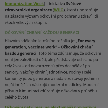
Immunization Week
) – iniciativu
Světové
zdravotnické organizace
(
WHO
), která upozorňuje
na zásadní význam očkování pro ochranu zdraví lidí
všech věkových skupin.
OČKOVÁNÍ CHRÁNÍ KAŽDOU GENERACI
Hlavním sdělením letošního ročníku je: „
For every
generation, vaccines work
“ –
Očkování chrání
každou generaci
. Toto téma zdůrazňuje, že očkování
není jen záležitostí dětí, ale představuje ochranu po
celý život – od novorozenců přes dospělé až po
seniory. Vakcíny chrání jednotlivce, rodiny i celé
komunity již po generace a nadále zůstávají jedním z
nejúčinnějších nástrojů moderní medicíny. Moderní
přístup k imunizaci zdůrazňuje očkování v průběhu
celého života.
Očkování patří mezi nejefektivnější preventivní