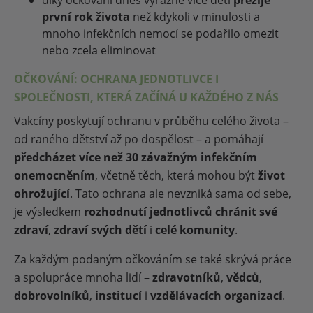
díky očkování dnes výrazně více dětí
přežije
první rok života
než kdykoli v minulosti a
mnoho infekčních nemocí se podařilo omezit
nebo zcela eliminovat
OČKOVÁNÍ: OCHRANA JEDNOTLIVCE I
SPOLEČNOSTI, KTERÁ ZAČÍNÁ U KAŽDÉHO Z NÁS
Vakcíny poskytují ochranu v průběhu celého života –
od raného dětství až po dospělost – a pomáhají
předcházet více než 30 závažným infekčním
onemocněním
, včetně těch, která mohou být
život
ohrožující
. Tato ochrana ale nevzniká sama od sebe,
je výsledkem
rozhodnutí jednotlivců chránit své
zdraví
,
zdraví svých dětí
i
celé komunity
.
Za každým podaným očkováním se také skrývá práce
a spolupráce mnoha lidí –
zdravotníků
,
vědců
,
dobrovolníků
,
institucí
i
vzdělávacích organizací
.