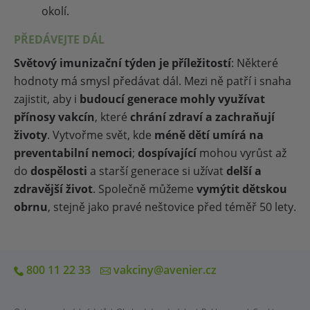
okolí.
PŘEDÁVEJTE DÁL
Světový imunizační týden je příležitostí
: Některé
hodnoty má smysl předávat dál. Mezi ně patří i snaha
zajistit, aby i
budoucí generace mohly využívat
přínosy vakcín
, které
chrání zdraví a zachraňují
životy
. Vytvořme svět, kde
méně dětí umírá na
preventabilní nemoci
;
dospívající
mohou vyrůst až
do
dospělosti
a starší generace si užívat
delší a
zdravější život
. Společně můžeme
vymýtit dětskou
obrnu
, stejně jako pravé neštovice před téměř 50 lety.
800 11 22 33
vakciny@avenier.cz