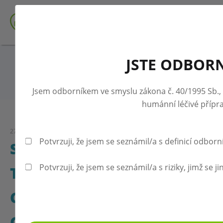
JSTE ODBOR
Zpět na přehled aktualit
Jsem odborníkem ve smyslu zákona č. 40/1995 Sb.,
humánní léčivé přípr
27.04.2026
Potvrzuji, že jsem se seznámil/a s definicí odborn
SVĚTOVÝ IMUNIZAČNÍ
Potvrzuji, že jsem se seznámil/a s riziky, jimž se
TÝDEN 2026: OČKOVÁNÍ
CHRÁNÍ KAŽDOU
GENERACI