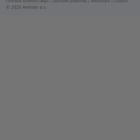
Ochrana osobních údajů
|
Obchodní podmínky
|
Reklamace
|
Cookies
© 2025 Avenier a.s.