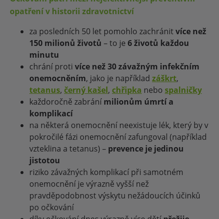
opatření v historii zdravotnictví
za posledních 50 let pomohlo zachránit
více než
150 milionů životů
– to je
6 životů každou
minutu
chrání proti
více než 30 závažným infekčním
onemocněním
, jako je například
záškrt
,
tetanus
,
černý kašel
,
chřipka
nebo
spalničky
každoročně zabrání
milionům úmrtí a
komplikací
na některá onemocnění neexistuje lék, který by v
pokročilé fázi onemocnění zafungoval (například
vzteklina a tetanus) –
prevence je jedinou
jistotou
riziko závažných komplikací při samotném
onemocnění je výrazně vyšší než
pravděpodobnost výskytu nežádoucích účinků
po očkování