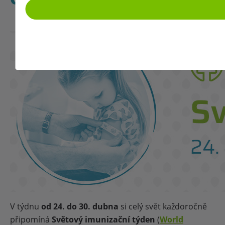
V týdnu
od 24. do 30. dubna
si celý svět každoročně
připomíná
Světový imunizační týden
(
World