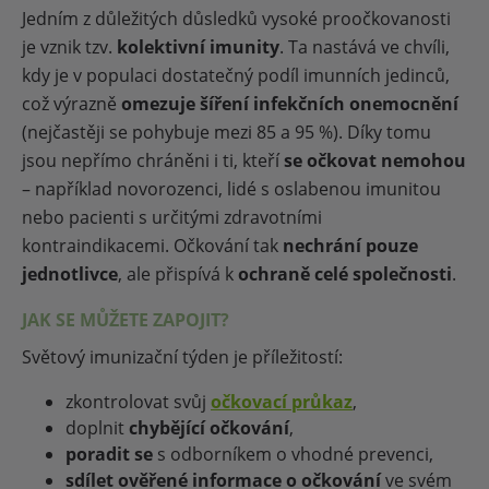
Jedním z důležitých důsledků vysoké proočkovanosti
je vznik tzv.
kolektivní imunity
. Ta nastává ve chvíli,
kdy je v populaci dostatečný podíl imunních jedinců,
což výrazně
omezuje šíření infekčních onemocnění
(nejčastěji se pohybuje mezi 85 a 95 %). Díky tomu
jsou nepřímo chráněni i ti, kteří
se očkovat nemohou
– například novorozenci, lidé s oslabenou imunitou
nebo pacienti s určitými zdravotními
kontraindikacemi. Očkování tak
nechrání pouze
jednotlivce
, ale přispívá k
ochraně celé společnosti
.
JAK SE MŮŽETE ZAPOJIT?
Světový imunizační týden je příležitostí:
zkontrolovat svůj
očkovací průkaz
,
doplnit
chybějící očkování
,
poradit se
s odborníkem o vhodné prevenci,
sdílet ověřené informace o očkování
ve svém