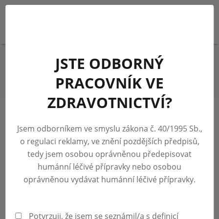
PŘIHLÁSIT SE
JSTE ODBORNÝ
Zpět na přehled aktualit
PRACOVNÍK VE
ZDRAVOTNICTVÍ?
Jsem odborníkem ve smyslu zákona č. 40/1995 Sb.,
09.01.2026
METODICKÝ POSTUP K
o regulaci reklamy, ve znění pozdějších předpisů,
tedy jsem osobou oprávněnou předepisovat
VYKAZOVÁNÍ OČKOVÁNÍ
humánní léčivé přípravky nebo osobou
oprávněnou vydávat humánní léčivé přípravky.
OD 1. 1. 2026
Potvrzuji, že jsem se seznámil/a s definicí