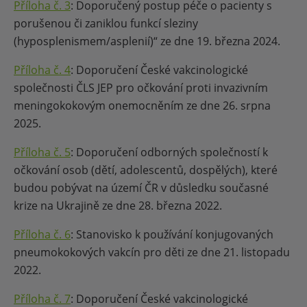
Příloha č. 3
: Doporučený postup péče o pacienty s
porušenou či zaniklou funkcí sleziny
(hyposplenismem/asplenií)“ ze dne 19. března 2024.
Příloha č. 4
: Doporučení České vakcinologické
společnosti ČLS JEP pro očkování proti invazivním
meningokokovým onemocněním ze dne 26. srpna
2025.
Příloha č. 5
: Doporučení odborných společností k
očkování osob (dětí, adolescentů, dospělých), které
budou pobývat na území ČR v důsledku současné
krize na Ukrajině ze dne 28. března 2022.
Příloha č. 6
: Stanovisko k používání konjugovaných
pneumokokových vakcín pro děti ze dne 21. listopadu
2022.
Příloha č. 7
: Doporučení České vakcinologické