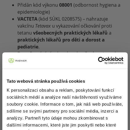
Přidán kód výkonu
08001
(odbornost hygiena a
epidemiologie)
VACTETA
(kód SÚKL 0208575) – nahrazuje
vakcínu
Tetavax
u vykazování očkování proti
tetanu
všeobecných praktických lékařů
a
praktických lékařů pro děti a dorost a
pediatrie
.
Do vyčerpání zásob nebo ukončení expirace lze
použít také
Tetavax
(kódy SÚKL 0083443
a 0268676)
Nepovinné očkování:
Tato webová stránka používá cookies
K personalizaci obsahu a reklam, poskytování funkcí
Očkování proti chřipce:
sociálních médií a analýze naší návštěvnosti využíváme
Odstraněny očkovací látky INFLUVAC TETRA
soubory cookie. Informace o tom, jak náš web používáte,
(kód SÚKL 0265673) a EFLUELDA TETRA
sdílíme se svými partnery pro sociální média, inzerci a
(kód SÚKL 0278989 a 0280509)
analýzy. Partneři tyto údaje mohou zkombinovat s
Očkování proti pneumokokové infekci u kojenců:
dalšími informacemi, které jste jim poskytli nebo které
VAXNEUVANCE: Změna úhrady z 1 712,30