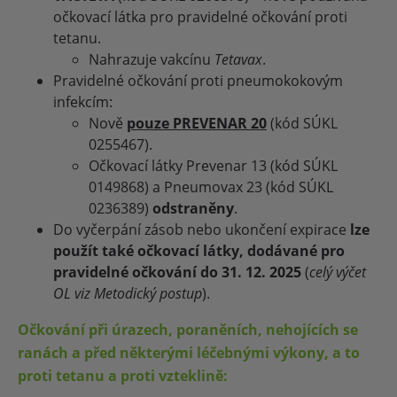
očkovací látka pro pravidelné očkování proti
tetanu.
Nahrazuje vakcínu
Tetavax
.
Pravidelné očkování proti pneumokokovým
infekcím:
Nově
pouze PREVENAR 20
(kód SÚKL
0255467).
Očkovací látky Prevenar 13 (kód SÚKL
0149868) a Pneumovax 23 (kód SÚKL
0236389)
odstraněny
.
Do vyčerpání zásob nebo ukončení expirace
lze
použít také očkovací látky, dodávané pro
pravidelné očkování do 31. 12. 2025
(
celý výčet
OL viz Metodický postup
).
Očkování při úrazech, poraněních, nehojících se
ranách a před některými léčebnými výkony, a to
proti tetanu a proti vzteklině: