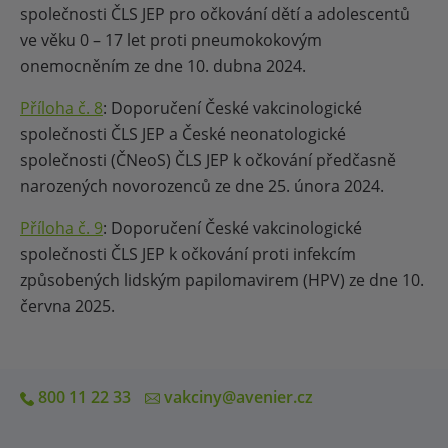
společnosti ČLS JEP pro očkování dětí a adolescentů
ve věku 0 – 17 let proti pneumokokovým
onemocněním ze dne 10. dubna 2024.
Příloha č. 8
: Doporučení České vakcinologické
společnosti ČLS JEP a České neonatologické
společnosti (ČNeoS) ČLS JEP k očkování předčasně
narozených novorozenců ze dne 25. února 2024.
Příloha č. 9
: Doporučení České vakcinologické
společnosti ČLS JEP k očkování proti infekcím
způsobených lidským papilomavirem (HPV) ze dne 10.
června 2025.
800 11 22 33
vakciny@avenier.cz