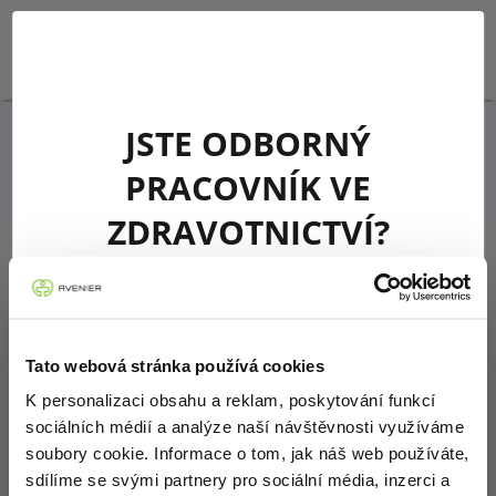
PŘIHLÁSIT SE
JSTE ODBORNÝ
Zpět na přehled aktualit
PRACOVNÍK VE
ZDRAVOTNICTVÍ?
Jsem odborníkem ve smyslu zákona č. 40/1995 Sb.,
20.11.2025
AKTUÁLNÍ INFORMACE O
o regulaci reklamy, ve znění pozdějších předpisů,
tedy jsem osobou oprávněnou předepisovat
Tato webová stránka používá cookies
DISTRIBUCI PŘÍPRAVKU
humánní léčivé přípravky nebo osobou
K personalizaci obsahu a reklam, poskytování funkcí
oprávněnou vydávat humánní léčivé přípravky.
BEYFORTUS 100 MG
sociálních médií a analýze naší návštěvnosti využíváme
soubory cookie. Informace o tom, jak náš web používáte,
sdílíme se svými partnery pro sociální média, inzerci a
Potvrzuji, že jsem se seznámil/a s definicí